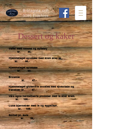
Bråtagata 46
B
3095 Eidsfoss
Dessert og kaker
Vaffel med rømme og syltetøy
kr. 45,-
Hjemmelaget eplekake med krem eller is.
kr. 95.-
Hjemmelaget eplekake
kr. 69.-
Brownie
kr. 47.-
Hjemmelaget glutenfrie cookies med sjokolade og
tranebær kr. 47.-
Våre egne hermetiserte plommer med
is eller
krem.
kr. 105.-
Lune bjørnebær med is og eggelikør.
kr. 109.-
Sorbet pr. kule
kr. 39,-